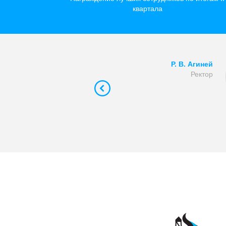
квартала
Р. В. Агиней
Ректор