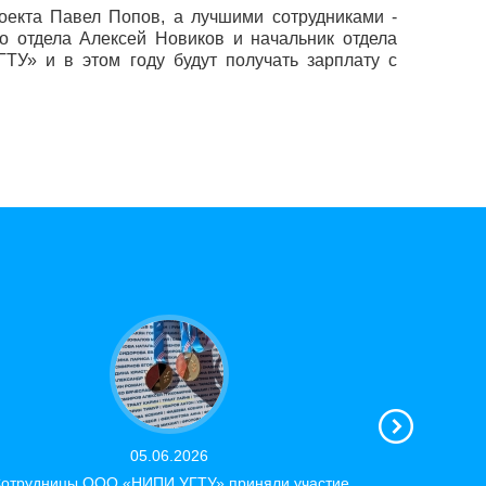
оекта Павел Попов, а лучшими сотрудниками -
го отдела Алексей Новиков и начальник отдела
У» и в этом году будут получать зарплату с
05.06.2026
отрудницы ООО «НИПИ УГТУ» приняли участие
Награжде