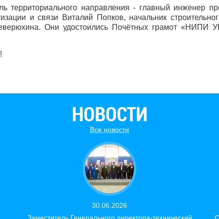
ь территориального направления - главный инженер пр
тизации и связи Виталий Попков, начальник строительно
еверюхина. Они удостоились Почётных грамот «НИПИ УГТ
!
НОВОСТИ
Все новости
30.06.2026
Заместитель Генерального директора-технический
С