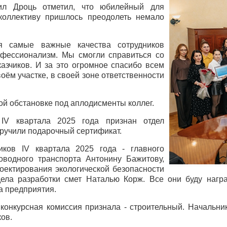
л Дроць отметил, что юбилейный для
 коллективу пришлось преодолеть немало
я самые важные качества сотрудников
рофессионализм. Мы смогли справиться со
азчиков. И за это огромное спасибо всем
оём участке, в своей зоне ответственности
й обстановке под аплодисменты коллег.
IV квартала 2025 года признан отдел
вручили подарочный сертификат.
иков IV квартала 2025 года - главного
роводного транспорта Антонину Бажитову,
оектирования экологической безопасности
ела разработки смет Наталью Корж. Все они буду награ
а предприятия.
конкурсная комиссия признала - строительный. Начальни
ов.