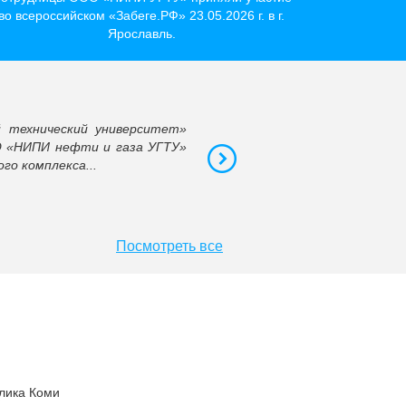
во всероссийском «Забеге.РФ» 23.05.2026 г. в г.
Ярославль.
А.П. Самсоненко
 технический университет»
Председатель Совета
О «НИПИ нефти и газа УГТУ»
го комплекса...
Посмотреть все
лика Коми