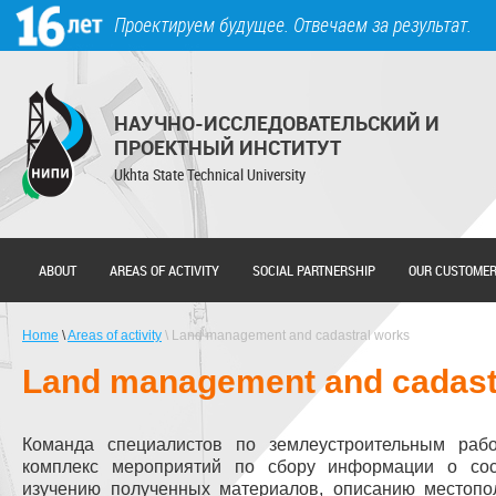
Skip to main content
Проектируем будущее. Отвечаем за результат.
НАУЧНО-ИССЛЕДОВАТЕЛЬСКИЙ И
ПРОЕКТНЫЙ ИНСТИТУТ
Ukhta State Technical University
ABOUT
AREAS OF ACTIVITY
SOCIAL PARTNERSHIP
OUR CUSTOME
Home
\
Areas of activity
\ Land management and cadastral works
Land management and cadast
Команда специалистов по землеустроительным раб
комплекс мероприятий по сбору информации о сос
изучению полученных материалов, описанию местопо