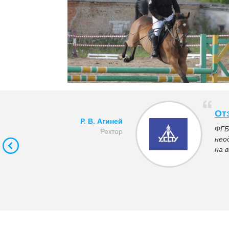
От
Р. В. Агиней
ФГБ
Ректор
нео
на 