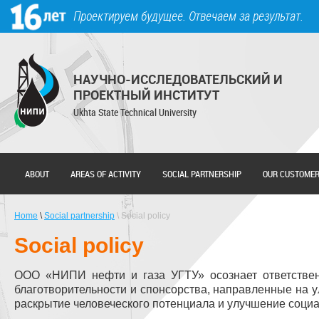
Skip to main content
Проектируем будущее. Отвечаем за результат.
НАУЧНО-ИССЛЕДОВАТЕЛЬСКИЙ И
ПРОЕКТНЫЙ ИНСТИТУТ
Ukhta State Technical University
ABOUT
AREAS OF ACTIVITY
SOCIAL PARTNERSHIP
OUR CUSTOME
Home
\
Social partnership
\ Social policy
Social policy
ООО «НИПИ нефти и газа УГТУ» осознает ответствен
благотворительности и спонсорства, направленные на у
раскрытие человеческого потенциала и улучшение социа