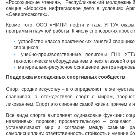
«Россохинские чтения», Республиканский молодежный
секция «Морское нефтегазовое дело в условиях Ар
«Севергеоэкотех».
Кроме того, ООО «НИПИ нефти и газа УГТУ» оказыв
программ и научной работы. К числу спонсорских проек
устройство класса практических занятий сварщико
сварщиков;
учебно-производственные полигоны ГНК УГТ
технологическим оборудованием в нефтегазовой от
материально-ресурсное оснащение центра кернов
Поддержка молодежных спортивных сообществ
Спорт сродни искусству – его определяют те же чувства
сравнивая, а отождествляя спорт с миром, творчес
ликованием. Спорт это синоним самой жизни, причём в 
Все виды спорта выполняет одинаковые функции: соци
навязчивых пороков; просветительскую – созидают 
устанавливают мир и согласие между самыми раз
самодисциплину, ответственность, стойкость и умение б